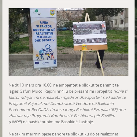
Në dt 10 mars ora 10:00, në ambjentet e bllokut të banimit të
lagjes Gafurr Muco, Rajoni nr 4, u bë prezantimi i projektit
“
Rinia si
faktor ndryshimi ne realitetin mjedisor dhe sportiv” në kuadër të
Programit Rajonal mbi Demokracinë Vendore në Ballkanin
Perëndimor ReLOaD2, financuar nga Bashkimi Evropian (BE) dhe
zbatuar nga Programi i Kombeve të Bashkuara për Zhvillim
(UNDP
) në bashkëpunim me Bashkinë Lushnje.
Në takim merrnin pjesë banorë të bllokut ku do të realizohet