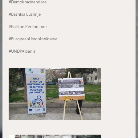
#DemokraciVendore
#Bashkia Lushnje
#BallkaniPerëndimor
#EuropeanUnionInAlbania
#UNDPAlbania