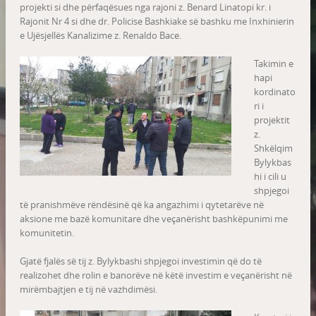
projekti si dhe përfaqësues nga rajoni z. Benard Linatopi kr. i
Rajonit Nr 4 si dhe dr. Policise Bashkiake së bashku me Inxhinierin
e Ujësjellës Kanalizime z. Renaldo Bace.
Takimin e
hapi
kordinato
ri i
projektit
z.
Shkëlqim
Bylykbas
hi i cili u
shpjegoi
të pranishmëve rëndësinë që ka angazhimi i qytetarëve në
aksione me bazë komunitare dhe veçanërisht bashkëpunimi me
komunitetin.
Gjatë fjalës së tij z. Bylykbashi shpjegoi investimin që do të
realizohet dhe rolin e banorëve në këtë investim e veçanërisht në
mirëmbajtjen e tij në vazhdimësi.