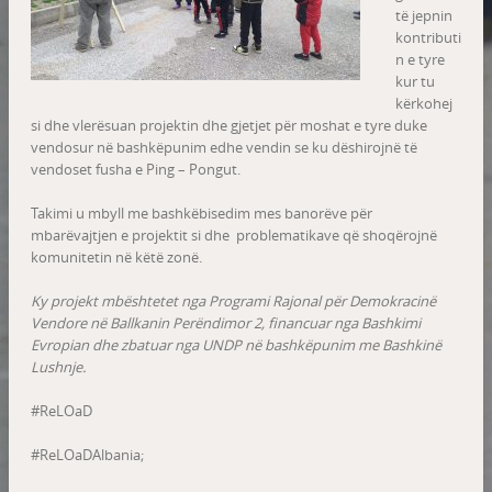
të jepnin
kontributi
n e tyre
kur tu
kërkohej
si dhe vlerësuan projektin dhe gjetjet për moshat e tyre duke
vendosur në bashkëpunim edhe vendin se ku dëshirojnë të
vendoset fusha e Ping – Pongut.
Takimi u mbyll me bashkëbisedim mes banorëve për
mbarëvajtjen e projektit si dhe problematikave që shoqërojnë
komunitetin në këtë zonë.
Ky projekt mbështetet nga Programi Rajonal për Demokracinë
Vendore në Ballkanin Perëndimor 2, financuar nga Bashkimi
Evropian dhe zbatuar nga UNDP në bashkëpunim me Bashkinë
Lushnje.
#ReLOaD
#ReLOaDAlbania;