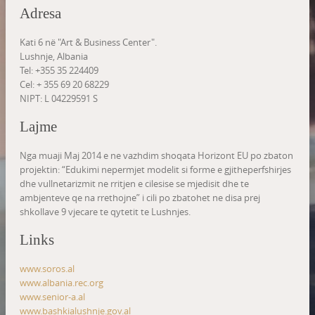
Adresa
Kati 6 në "Art & Business Center".
Lushnje, Albania
Tel: +355 35 224409
Cel: + 355 69 20 68229
NIPT: L 04229591 S
Lajme
Nga muaji Maj 2014 e ne vazhdim shoqata Horizont EU po zbaton
projektin: “Edukimi nepermjet modelit si forme e gjitheperfshirjes
dhe vullnetarizmit ne rritjen e cilesise se mjedisit dhe te
ambjenteve qe na rrethojne” i cili po zbatohet ne disa prej
shkollave 9 vjecare te qytetit te Lushnjes.
Links
www.soros.al
www.albania.rec.org
www.senior-a.al
www.bashkialushnje.gov.al