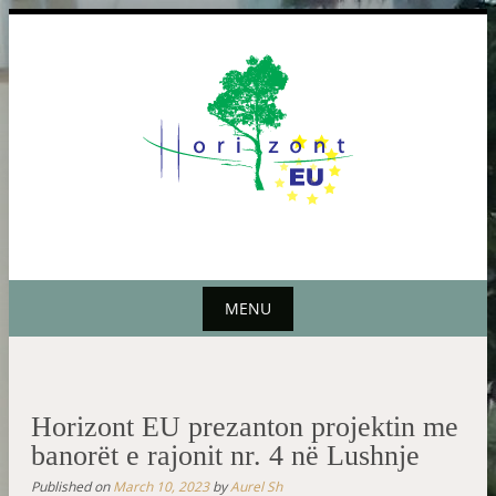
Skip
to
MENU
content
Skip
to
content
Horizont EU prezanton projektin me
banorët e rajonit nr. 4 në Lushnje
Published on
March 10, 2023
by
Aurel Sh