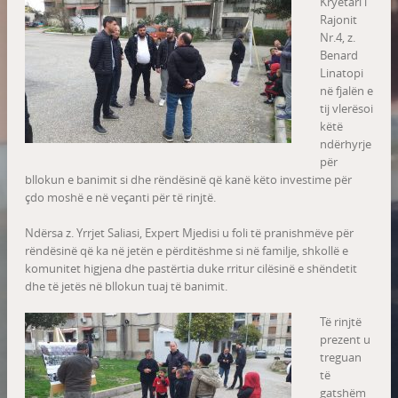
Kryetari i
Rajonit
Nr.4, z.
Benard
Linatopi
në fjalën e
tij vlerësoi
këtë
ndërhyrje
për
bllokun e banimit si dhe rëndësinë që kanë këto investime për
çdo moshë e në veçanti për të rinjtë.
Ndërsa z. Yrrjet Saliasi, Expert Mjedisi u foli të pranishmëve për
rëndësinë që ka në jetën e përditëshme si në familje, shkollë e
komunitet higjena dhe pastërtia duke rritur cilësinë e shëndetit
dhe të jetës në bllokun tuaj të banimit.
Të rinjtë
prezent u
treguan
të
gatshëm