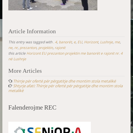
Article Information
This entry was tagged with
. 4
,
banorët
,
e
,
EU
,
Horizont
,
Lushnje
,
me
,
ne
,
nr
,
prezanton
,
projektin
,
rajonit
this article
Horizont EU prezanton projektin me banorët e rajonit nr. 4
në Lushnje
Post
More Articles
navigation
Thirrje për ofertë për përgatitje dhe montim stola metalikë
Shtyrje afati: Thirrje për ofertë për përgatitje dhe montim stola
metalikë
Falenderojme REC