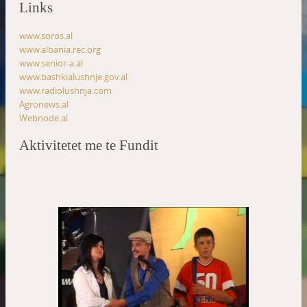
Links
www.soros.al
www.albania.rec.org
www.senior-a.al
www.bashkialushnje.gov.al
www.radiolushnja.com
Agronews.al
Webnode.al
Aktivitetet me te Fundit