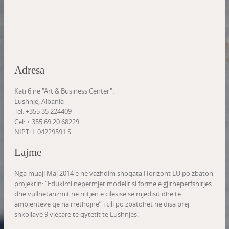
Adresa
Kati 6 në "Art & Business Center".
Lushnje, Albania
Tel: +355 35 224409
Cel: + 355 69 20 68229
NIPT: L 04229591 S
Lajme
Nga muaji Maj 2014 e ne vazhdim shoqata Horizont EU po zbaton
projektin: “Edukimi nepermjet modelit si forme e gjitheperfshirjes
dhe vullnetarizmit ne rritjen e cilesise se mjedisit dhe te
ambjenteve qe na rrethojne” i cili po zbatohet ne disa prej
shkollave 9 vjecare te qytetit te Lushnjes.