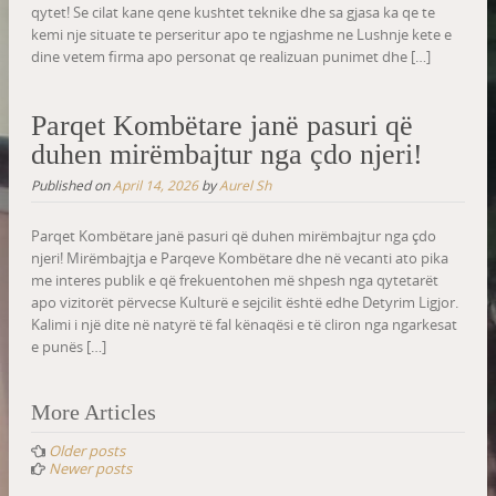
qytet! Se cilat kane qene kushtet teknike dhe sa gjasa ka qe te
kemi nje situate te perseritur apo te ngjashme ne Lushnje kete e
dine vetem firma apo personat qe realizuan punimet dhe […]
Parqet Kombëtare janë pasuri që
duhen mirëmbajtur nga çdo njeri!
Published on
April 14, 2026
by
Aurel Sh
Parqet Kombëtare janë pasuri që duhen mirëmbajtur nga çdo
njeri! Mirëmbajtja e Parqeve Kombëtare dhe në vecanti ato pika
me interes publik e që frekuentohen më shpesh nga qytetarët
apo vizitorët përvecse Kulturë e sejcilit është edhe Detyrim Ligjor.
Kalimi i një dite në natyrë të fal kënaqësi e të cliron nga ngarkesat
e punës […]
Posts
More Articles
navigation
Older posts
Newer posts