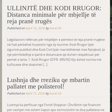
ULLINJTË DHE KODI RRUGOR:
Distanca minimale për mbjellje të
reja pranë rrugës
Published on
April 16, 2026
by
Aurel Sh
Legjislacioni referues për mbjelljen e pemëve të reja pranë rrugëve
në Itali përbëhet kryesisht nga dy burime: Kodi Rrugor (për
sigurinë publike) dhe Kodi Civil (për marrëdhëniet mes fqinjëve). Ja
një përmbledhje e qartë e distancave që duhen respektuar për
pemët e larta: 1. Kodi Rrugor (D.P.R. 495/92) Kjo është norma më
kufizuese dhe zbatohet […]
Lushnja dhe rreziku qe mbartin
pallatet me polisterol!
Published on
April 15, 2026
by
Aurel Sh
Lushnja ka perfituar nga Fondi Shqiptar i Zhvillimit nje financim
per veshjen me sistem kapot apo termoizolim te disa pallateve ne